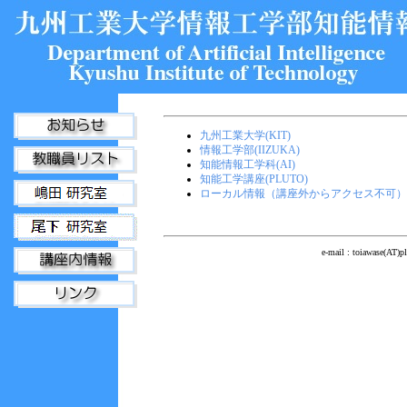
九州工業大学(KIT)
情報工学部(IIZUKA)
知能情報工学科(AI)
知能工学講座(PLUTO)
ローカル情報（講座外からアクセス不可）
e-mail : toiawas