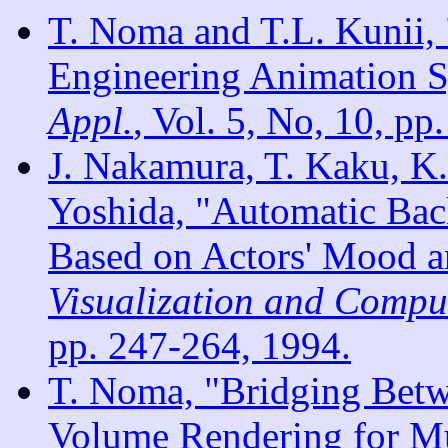
T. Noma and T.L. Kuni
Engineering Animation 
Appl.
, Vol. 5, No, 10, pp
J. Nakamura, T. Kaku, K
Yoshida, "Automatic Ba
Based on Actors' Mood 
Visualization and Compu
pp. 247-264, 1994.
T. Noma, "Bridging Betw
Volume Rendering for Mul