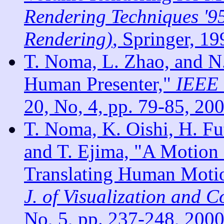
Rendering Techniques '9
Rendering)
, Springer, 19
T. Noma, L. Zhao, and N.
Human Presenter,"
IEEE 
20, No, 4, pp. 79-85, 200
T. Noma, K. Oishi, H. Fu
and T. Ejima, "A Motion
Translating Human Motio
J. of Visualization and 
No, 5, pp. 237-248, 2000