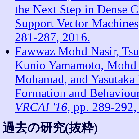
the Next Step in Dense 
Support Vector Machine
281-287, 2016.
Fawwaz Mohd Nasir, Tsu
Kunio Yamamoto, Mohd S
Mohamad, and Yasutaka 
Formation and Behaviou
VRCAI '16
, pp. 289-292,
過去の研究(抜粋)