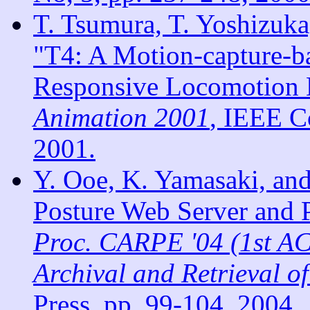
T. Tsumura, T. Yoshizuka
"T4: A Motion-capture-b
Responsive Locomotion 
Animation 2001
, IEEE C
2001.
Y. Ooe, K. Yamasaki, a
Posture Web Server and P
Proc. CARPE '04 (1st A
Archival and Retrieval o
Press, pp. 99-104, 2004.