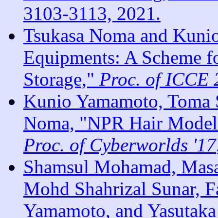
3103-3113, 2021.
Tsukasa Noma and Kunio
Equipments: A Scheme fo
Storage,"
Proc. of ICCE
Kunio Yamamoto, Toma 
Noma, "NPR Hair Modeli
Proc. of Cyberworlds '17
Shamsul Mohamad, Masak
Mohd Shahrizal Sunar, 
Yamamoto, and Yasutaka